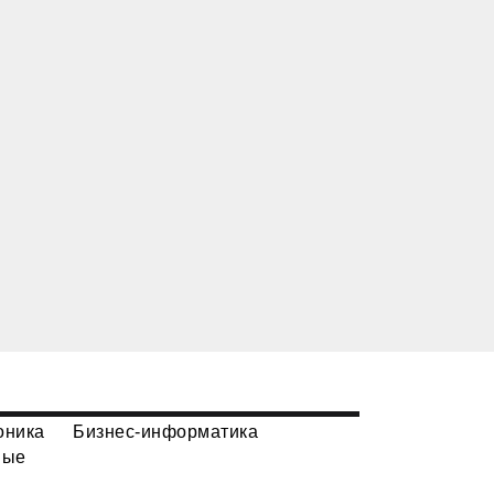
оника
Бизнес-информатика
ные