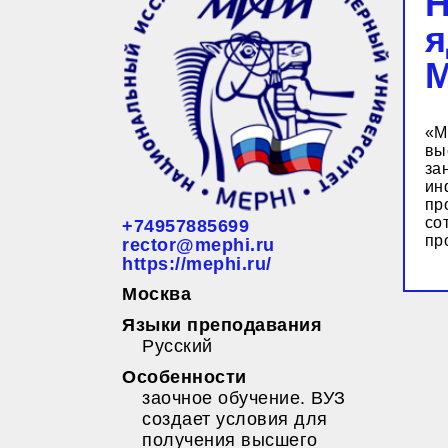
Н
я
«М
вы
за
ин
пр
со
+74957885699
пр
rector@mephi.ru
https://mephi.ru/
Москва
Языки преподавания
Русский
Особенности
заочное обучение. ВУЗ
создает условия для
получения высшего