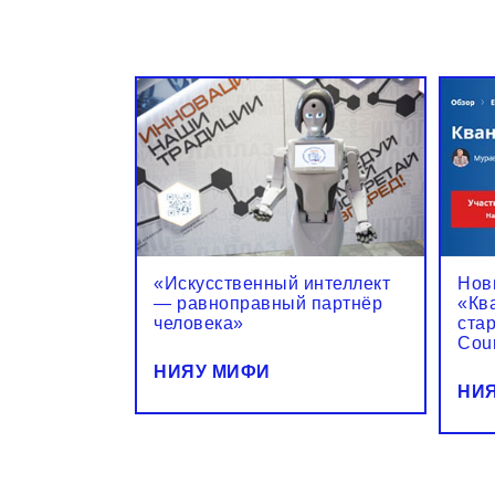
«Искусственный интеллект
Нов
— равноправный партнёр
«Кв
человека»
ста
Cou
НИЯУ МИФИ
НИ