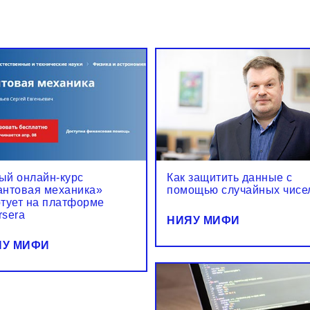
ый онлайн-курс
Как защитить данные с
антовая механика»
помощью случайных чисе
ртует на платформе
rsera
НИЯУ МИФИ
ЯУ МИФИ