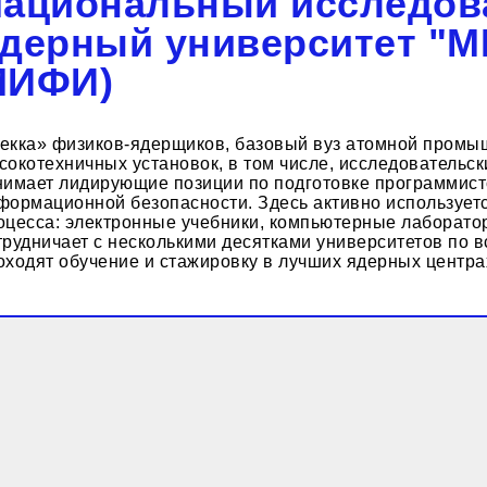
ациональный исследов
дерный университет "
МИФИ)
екка» физиков-ядерщиков, базовый вуз атомной промы
сокотехничных установок, в том числе, исследователь
нимает лидирующие позиции по подготовке программист
формационной безопасности. Здесь активно использует
оцесса: электронные учебники, компьютерные лаборато
трудничает с несколькими десятками университетов по 
оходят обучение и стажировку в лучших ядерных центр