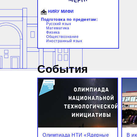
НИЯУ МИФИ
Подготовка по предметам:
Русский язык
Математика
Физика
Обществознание
Иностранный язык
События
Олимпиада НТИ «Ядерные
В и