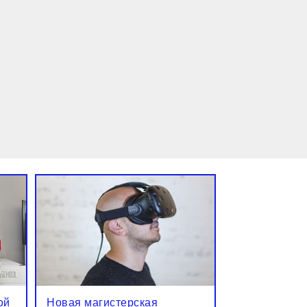
ой
Новая магистерская