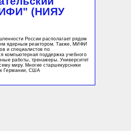
ательский
МИФИ" (НИЯУ
шленности России располагает рядом
ским ядерным реактором. Также, МИФИ
ов и специалистов по
ся компьютерная поддержка учебного
рные работы, тренажеры. Университет
всему миру. Многие старшекурсники
ах Германии, США