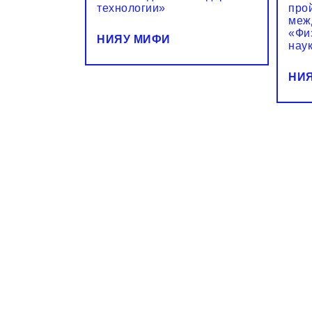
технологии»
прой
меж
«Физ
НИЯУ МИФИ
нау
НИ