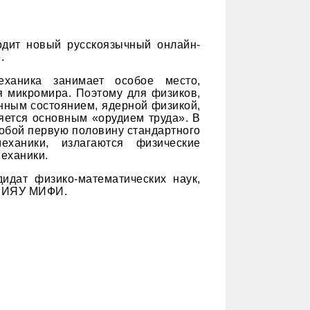
одит новый русскоязычный онлайн-
.
еханика занимает особое место,
я микромира. Поэтому для физиков,
нным состоянием, ядерной физикой,
ляется основным «орудием труда». В
обой первую половину стандартного
механики, излагаются физические
еханики.
идат физико-математических наук,
 НИЯУ МИФИ.