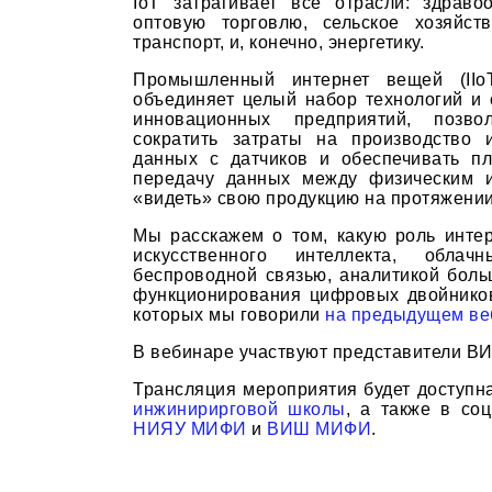
IoT затрагивает все отрасли: здрав
оптовую торговлю, сельское хозяйст
транспорт, и, конечно, энергетику.
Промышленный интернет вещей (IIoT 
объединяет целый набор технологий и 
инновационных предприятий, позво
сократить затраты на производство и
данных с датчиков и обеспечивать п
передачу данных между физическим и
«видеть» свою продукцию на протяжении
Мы расскажем о том, какую роль интер
искусственного интеллекта, облач
беспроводной связью, аналитикой боль
функционирования цифровых двойнико
которых мы говорили
на предыдущем ве
В вебинаре участвуют представители В
Трансляция мероприятия будет доступна
инжинирирговой школы
, а также в соц
НИЯУ МИФИ
и
ВИШ МИФИ
.