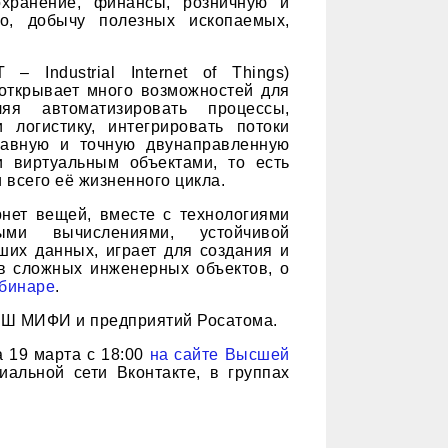
оохранение, финансы, розничную и
во, добычу полезных ископаемых,
– Industrial Internet of Things)
открывает много возможностей для
ляя автоматизировать процессы,
 логистику, интегрировать потоки
лавную и точную двунаправленную
 виртуальным объектами, то есть
 всего её жизненного цикла.
нет вещей, вместе с технологиями
ными вычислениями, устойчивой
ших данных, играет для создания и
в сложных инженерных объектов, о
бинаре
.
ИШ МИФИ и предприятий Росатома.
 19 марта с 18:00
на сайте Высшей
иальной сети Вконтакте, в группах​