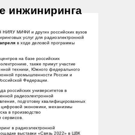
е инжиниринга
й НИЯУ МИФИ и других российских вузов
иринговых услуг для радиоэлектронной
апреля
в ходе деловой программы
центров на базе российских
электронике, также примут участие
ронной техники, Южного федерального
тронной промышленности России и
Российской Федерации.
да российских университетов в
венной радиоэлектронной
вления, подготовку квалифицированных
я цифровой экономики, механизмы
ска в производство
и сервисов.
ринг в радиоэлектронной
ощадке выставки «Связь 2022» в ЦВК