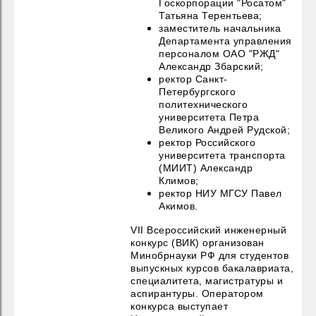
Госкорпорации "Росатом"
Татьяна Терентьева;
заместитель начальника
Департамента управления
персоналом ОАО "РЖД"
Александр Збарский;
ректор Санкт-
Петербургского
политехнического
университета Петра
Великого Андрей Рудской;
ректор Российского
университета транспорта
(МИИТ) Александр
Климов;
ректор НИУ МГСУ Павел
Акимов.
V
I
I
Всероссийский инженерный
конкурс (ВИК) организован
Минобрнауки РФ
для студентов
выпускных курсов бакалавриата,
специалитета, магистратуры и
аспирантуры. Оператором
конкурса выступает