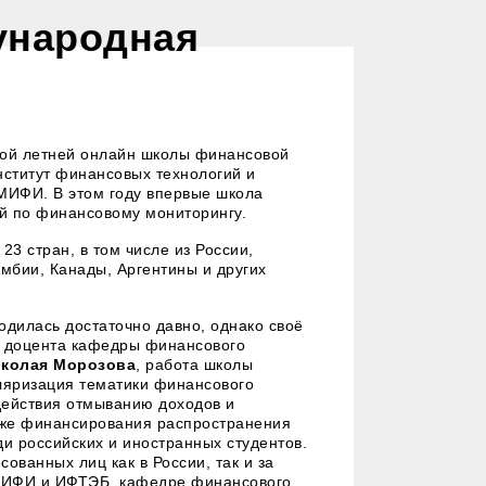
ународная
ной летней онлайн школы финансовой
нститут финансовых технологий и
МИФИ. В этом году впервые школа
й по финансовому мониторингу.
23 стран, в том числе из России,
амбии, Канады, Аргентины и других
дилась достаточно давно, однако своё
м доцента кафедры финансового
колая Морозова
, работа школы
уляризация тематики финансового
действия отмыванию доходов и
кже финансирования распространения
и российских и иностранных студентов.
ованных лиц как в России, так и за
МИФИ и ИФТЭБ, кафедре финансового