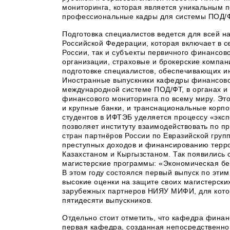
мониторинга, которая является уникальным 
профессиональные кадры для системы ПОД/Ф
Подготовка специалистов ведется для всей 
Российской Федерации, которая включает в с
России, так и субъекты первичного финансов
организации, страховые и брокерские компа
подготовке специалистов, обеспечивающих 
Иностранные выпускники кафедры финансовог
международной системе ПОД/ФТ, в органах и 
финансового мониторинга по всему миру. Это
и крупные банки, и транснациональные корпо
студентов в ИФТЭБ уделяется процессу «эксп
позволяет институту взаимодействовать по п
стран партнёров России по Евразийской груп
преступных доходов и финансированию терро
Казахстаном и Кыргызстаном. Так появились
магистерские программы: «Экономическая бе
В этом году состоялся первый выпуск по эти
высокие оценки на защите своих магистерски
зарубежных партнеров НИЯУ МИФИ, для кото
пятидесяти выпускников.
Отдельно стоит отметить, что кафедра фин
первая кафедра, созданная непосредственн