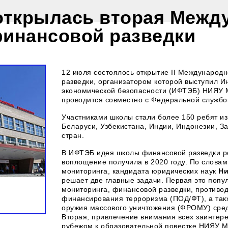
ткрылась вторая Межд
финансовой разведки
12 июля состоялось открытие II Международ
разведки, организатором которой выступил И
экономической безопасности (ИФТЭБ) НИЯУ 
проводится совместно с Федеральной службо
Участниками школы стали более 150 ребят из 
Беларуси, Узбекистана, Индии, Индонезии, З
стран.
В ИФТЭБ идея школы финансовой разведки ро
воплощение получила в 2020 году. По слова
мониторинга, кандидата юридических наук
Ни
решает две главные задачи. Первая это поп
мониторинга, финансовой разведки, противо
финансирования терроризма (ПОД/ФТ), а та
оружия массового уничтожения (ФРОМУ) сред
Вторая, привлечение внимания всех заинтерес
рубежом к образовательной повестке НИЯУ 