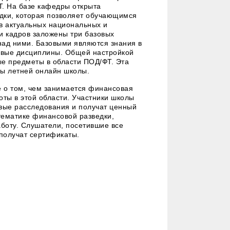
Т. На базе кафедры открыта
дки, которая позволяет обучающимся
ь в актуальных национальных и
и кадров заложены три базовых
над ними. Базовыми являются знания в
вовые дисциплины. Общей настройкой
ые предметы в области ПОД/ФТ. Эта
ты летней онлайн школы.
 о том, чем занимается финансовая
оты в этой области. Участники школы
вые расследования и получат ценный
тематике финансовой разведки,
аботу. Слушатели, посетившие все
 получат сертификаты.