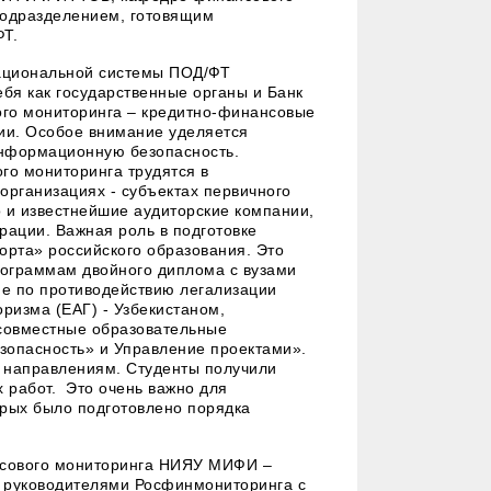
подразделением, готовящим
Т.
национальной системы ПОД/ФТ
ебя как государственные органы и Банк
ого мониторинга – кредитно-финансовые
нии. Особое внимание уделяется
информационную безопасность.
о мониторинга трудятся в
организациях - субъектах первичного
 и известнейшие аудиторские компании,
рации. Важная роль в подготовке
орта» российского образования. Это
рограммам двойного диплома с вузами
пе по противодействию легализации
ризма (ЕАГ) - Узбекистаном,
 совместные образовательные
зопасность» и Управление проектами».
м направлениям. Студенты получили
х работ. Это очень важно для
рых было подготовлено порядка
ансового мониторинга НИЯУ МИФИ –
о руководителями Росфинмониторинга с