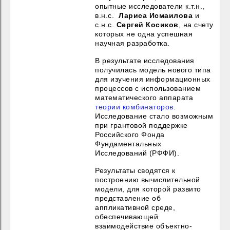
опытные исследователи к.т.н.,
в.н.с.
Лариса Исмаилова
и
с.н.с.
Сергей Косиков
, на счету
которых не одна успешная
научная разработка.
В результате исследования
получилась модель нового типа
для изучения информационных
процессов с использованием
математического аппарата
теории комбинаторов
.
Исследование стало возможным
при грантовой поддержке
Российского Фонда
Фундаментальных
Исследований (РФФИ).
Результаты сводятся к
построению вычислительной
модели, для которой развито
представление об
аппликативной среде,
обеспечивающей
взаимодействие объектно-