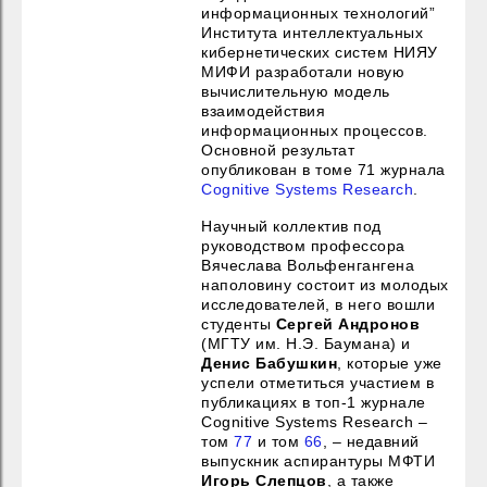
информационных технологий”
Института интеллектуальных
кибернетических систем НИЯУ
МИФИ разработали новую
вычислительную модель
взаимодействия
информационных процессов.
Основной результат
опубликован в томе 71 журнала
Cognitive Systems
Research
.
Научный коллектив под
руководством профессора
Вячеслава Вольфенгангена
наполовину состоит из молодых
исследователей, в него вошли
студенты
Сергей Андронов
(МГТУ им. Н.Э. Баумана) и
Денис Бабушкин
, которые уже
успели отметиться участием в
публикациях в топ-1 журнале
Cognitive Systems Research –
том
77
и том
66
, – недавний
выпускник аспирантуры МФТИ
Игорь Слепцов
, а также