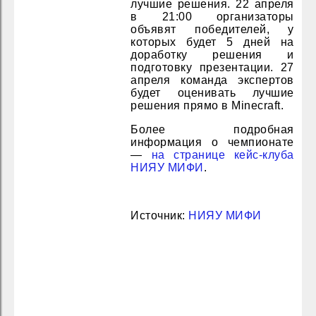
лучшие решения. 22 апреля
в 21:00 организаторы
объявят победителей, у
которых будет 5 дней на
доработку решения и
подготовку презентации. 27
апреля команда экспертов
будет оценивать лучшие
решения прямо в Minecraft.
Более подробная
информация о чемпионате
—
на странице кейс-клуба
НИЯУ МИФИ
.
Источник:
НИЯУ МИФИ