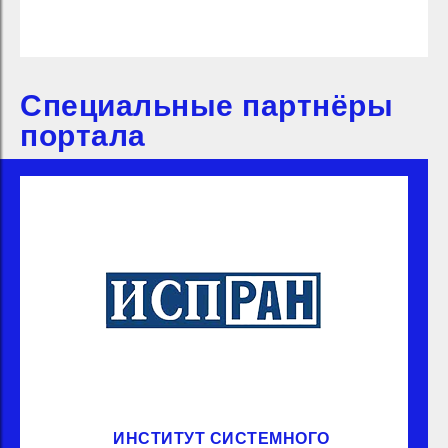
Специальные партнёры
портала
ИНСТИТУТ СИСТЕМНОГО