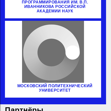
ПРОГРАММИРОВАНИЯ ИМ. В.П.
ИВАННИКОВА РОССИЙСКОЙ
АКАДЕМИИ НАУК
МОСКОВСКИЙ ПОЛИТЕХНИЧЕСКИЙ
УНИВЕРСИТЕТ
Партнёры