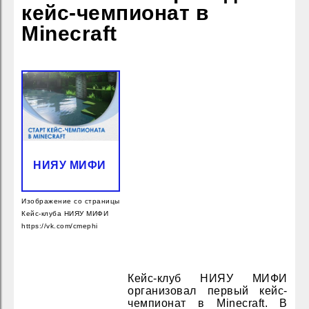
кейс-чемпионат в
Minecraft
НИЯУ МИФИ
Изображение со страницы
Кейс-клуба НИЯУ МИФИ
https://vk.com/cmephi
Кейс-клуб НИЯУ МИФИ
организовал первый кейс-
чемпионат в Minecraft. В