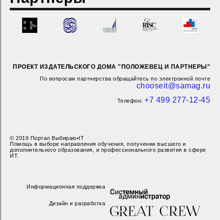
ПРОЕКТ ИЗДАТЕЛЬСКОГО ДОМА "ПОЛОЖЕВЕЦ И ПАРТНЕРЫ"
По вопросам партнерства обращайтесь по электронной почте
chooseit@samag.ru
+7 499 277-12-45
Телефон:
© 2019 Портал Выбираю•IT
Помощь в выборе направления обучения, получении высшего и
дополнительного образования, и профессионального развития в сфере
ИТ.
Информационная поддержка
Дизайн и разработка