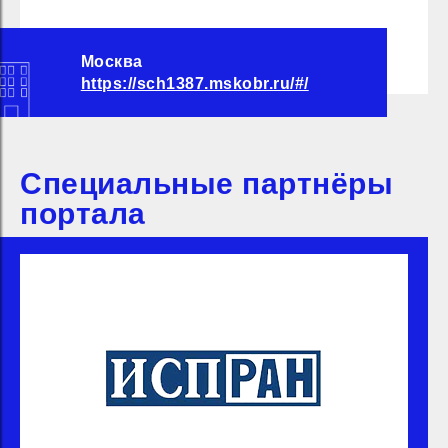
Москва
https://sch1387.mskobr.ru/#/
Специальные партнёры
портала