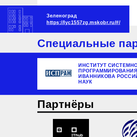
Зеленоград
https://lyc1557zg.mskobr.ru/#/
Специальные пар
ИНСТИТУТ СИСТЕМН
ПРОГРАММИРОВАНИЯ 
ИВАННИКОВА РОССИ
НАУК
Партнёры