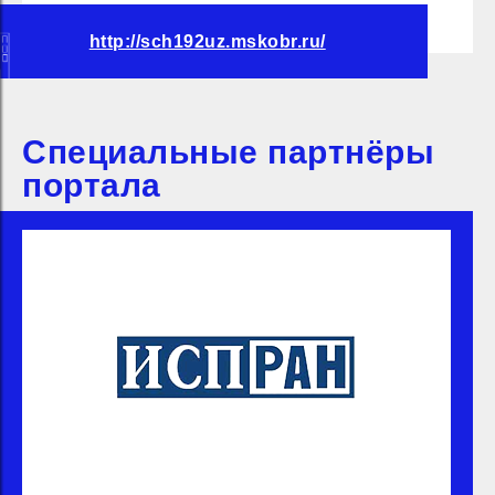
http://sch192uz.mskobr.ru/
Специальные партнёры
портала