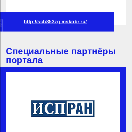
http://sch853zg.mskobr.ru/
Специальные партнёры
портала