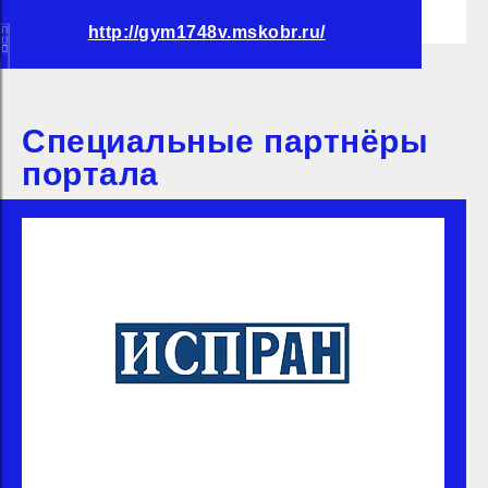
http://gym1748v.mskobr.ru/
Специальные партнёры
портала