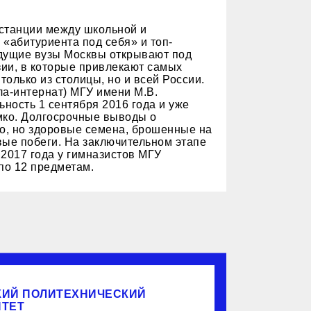
истанции между школьной и
 «абитуриента под себя» и топ-
едущие вузы Москвы открывают под
ии, в которые привлекают самых
олько из столицы, но и всей России.
ла-интернат) МГУ имени М.В.
ность 1 сентября 2016 года и уже
мко. Долгосрочные выводы о
но, но здоровые семена, брошенные на
вые побеги. На заключительном этапе
2017 года у гимназистов МГУ
по 12 предметам.
КИЙ ПОЛИТЕХНИЧЕСКИЙ
ИТЕТ