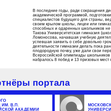
В последние годы, ради сокращения д
академической программой, подготовки
специалистов будущего для страны, в
своим крылом школы, лицеи или гимназ
способных и одаренных школьников не т
Такова Университетская гимназия (шко
Ломоносова, начавшая учебную деятель
успевшая заявить о себе довольно гро
деятельности гимназии делать пока ра
плодородную почву, уже дали свои пер
Всероссийской олимпиады школьников 
набралось 8 побед и 13 призовых мест 
тнёры портала
ОГО
ИМ. В.П.
МОСКОВС
ЙСКОЙ АКАДЕМИИ
УНИВЕРС