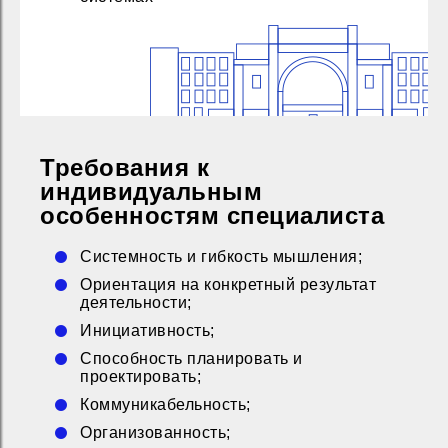
Требования к
индивидуальным
особенностям специалиста
Системность и гибкость мышления;
Ориентация на конкретный результат
деятельности;
Инициативность;
Способность планировать и
проектировать;
Коммуникабельность;
Организованность;