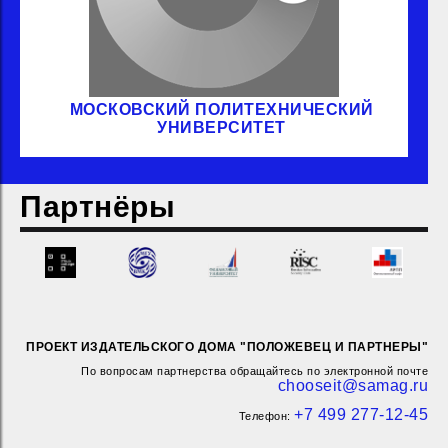
МОСКОВСКИЙ ПОЛИТЕХНИЧЕСКИЙ
УНИВЕРСИТЕТ
Партнёры
ПРОЕКТ ИЗДАТЕЛЬСКОГО ДОМА "ПОЛОЖЕВЕЦ И ПАРТНЕРЫ"
По вопросам партнерства обращайтесь по электронной почте
chooseit@samag.ru
+7 499 277-12-45
Телефон: