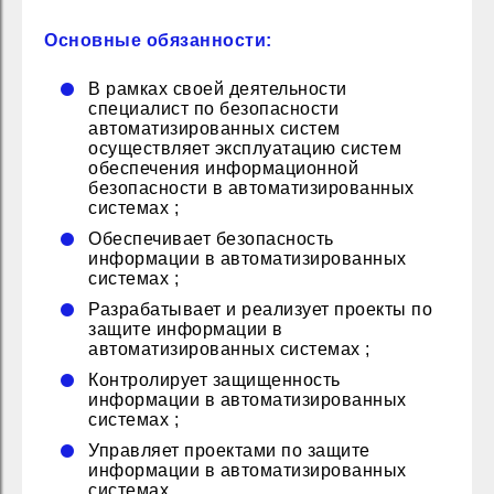
Основные обязанности:
В рамках своей деятельности
специалист по безопасности
автоматизированных систем
осуществляет эксплуатацию систем
обеспечения информационной
безопасности в автоматизированных
системах ;
Обеспечивает безопасность
информации в автоматизированных
системах ;
Разрабатывает и реализует проекты по
защите информации в
автоматизированных системах ;
Контролирует защищенность
информации в автоматизированных
системах ;
Управляет проектами по защите
информации в автоматизированных
системах