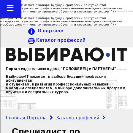
---------------------------------------------------------------------------------
Выбираю•IT помогает в выборе будущей профессии абитуриентам
и студентам, в развитии профессиональных навыков молодым специалистам,
в выборе дополнительных программ обучения и специальных курсов. " />
---------------
------------------------------------------------------------------
Выбираю•IT помогает в выборе будущей профессии абитуриентам
и студентам, в развитии профессиональных навыков молодым специалистам,
в выборе дополнительных программ обучения и специальных курсов. " />
О портале
Каталог профессий
Портал издательского дома "ПОЛОЖЕВЕЦ и ПАРТНЕРЫ"
-------
--------------------------------------------------------------------------
Выбираю•IT помогает в выборе будущей профессии
абитуриентам
и студентам, в развитии профессиональных навыков
молодым специалистам,
в выборе дополнительных программ
обучения и специальных курсов.
Главная Портала
Каталог професий
Специалист по